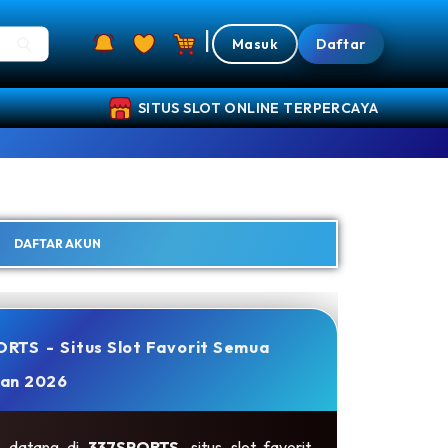
|
Masuk
Daftar
SITUS SLOT ONLINE TERPERCAYA
DAFTAR AKUN
ORTS
-
Situs Slot Favorit Semua
gan 2026
t datang di
337SPORTS
, situs slot favorit