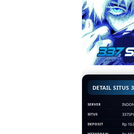
DETAIL SITUS 
INDON
SERVER
337SP
SITUS
Rp 10.
DEPOSIT
WITHDRAW