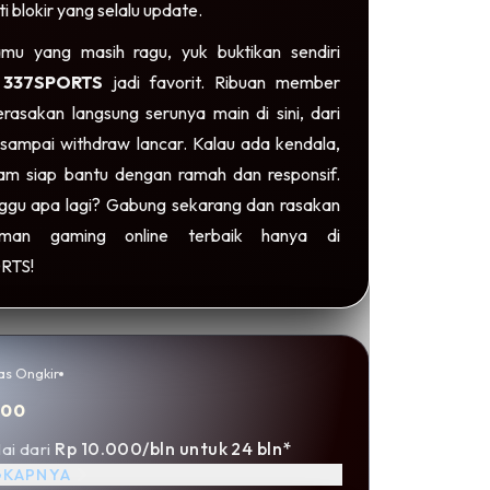
ti blokir yang selalu update.
mu yang masih ragu, yuk buktikan sendiri
a
337SPORTS
jadi favorit. Ribuan member
rasakan langsung serunya main di sini, dari
 sampai withdraw lancar. Kalau ada kendala,
am siap bantu dengan ramah dan responsif.
nggu apa lagi? Gabung sekarang dan rasakan
aman gaming online terbaik hanya di
RTS!
s Ongkir
000
Rp 10.000/bln untuk 24 bln*
ai dari
GKAPNYA